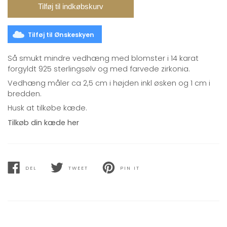
Tilføj til indkøbskurv
Tilføj til Ønskeskyen
Så smukt mindre vedhæng med blomster i 14 karat
forgyldt 925 sterlingsølv og med farvede zirkonia.
Vedhæng måler ca 2,5 cm i højden inkl øsken og 1 cm i
bredden.
Husk at tilkøbe kæde.
Tilkøb din kæde her
DEL
TWEET
PIN IT
DEL
DEL
DEL
PÅ
PÅ
PÅ
FACEBOOK
TWITTER
PINTEREST